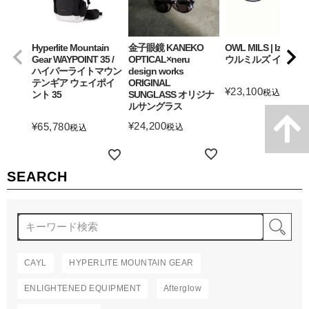
Hyperlite Mountain
金子眼鏡 KANEKO
OWL MILS | Izanagi
Gear WAYPOINT 35 /
OPTICAL×neru
ウルミルズ イザナギ
ハイパーライトマウン
design works
テンギア ウェイポイ
ORIGINAL
¥
23,100
税込
ント 35
SUNGLASS オリジナ
ルサングラス
詳細を見る
¥
24,200
¥
65,780
税込
税込
詳細を見る
詳細を見る
SEARCH
検
CAYL
HYPERLITE MOUNTAIN GEAR
ENLIGHTENED EQUIPMENT
Afterglow