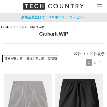
新規会員登録で５００ポイント
プレゼント
HOME
ブランド
Carhartt WIP
Carhartt WIP
27
件中
1
-
20
件表示
価格が安い順
価格が高い順
新着順
1
2