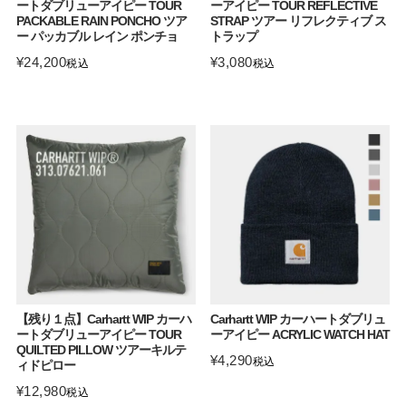
ートダブリューアイピー TOUR
ーアイピー TOUR REFLECTIVE
PACKABLE RAIN PONCHO ツア
STRAP ツアー リフレクティブ ス
ー パッカブル レイン ポンチョ
トラップ
¥
24,200
¥
3,080
税込
税込
【残り１点】Carhartt WIP カーハ
Carhartt WIP カーハートダブリュ
ートダブリューアイピー TOUR
ーアイピー ACRYLIC WATCH HAT
QUILTED PILLOW ツアーキルテ
¥
4,290
税込
ィドピロー
¥
12,980
税込