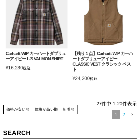
Carhartt WIP カーハートダブリュ
【残り１点】Carhartt WIP カーハ
ーアイピー L/S VALMON SHIRT
ートダブリューアイピー
CLASSIC VEST クラシック ベス
¥
16,280
税込
ト
¥
24,200
税込
27
件中
1
-
20
件表示
価格が安い順
価格が高い順
新着順
1
2
SEARCH