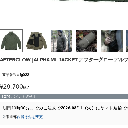
AFTERGLOW | ALPHA ML JACKET アフターグロー ア
商品番号
afg022
¥
29,700
税込
[
270
ポイント進呈 ]
明日
10時00分
までのご注文で
2026/08/11（火）
に
ヤマト運輸
で
東京都
お届け先を変更