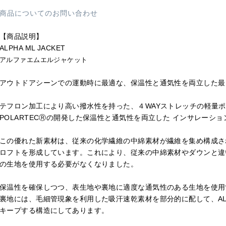
商品についてのお問い合わせ
【商品説明】
ALPHA ML JACKET
アルファエムエルジャケット
アウトドアシーンでの運動時に最適な、保温性と通気性を両立した最
テフロン加工により高い撥水性を持った、４WAYストレッチの軽量
POLARTECⓇの開発した保温性と通気性を両立した インサレーショ
この優れた新素材は、従来の化学繊維の中綿素材が繊維を集め構成され
ロフトを形成しています。これにより、従来の中綿素材やダウンと違
の生地を使用する必要がなくなりました。
保温性を確保しつつ、表生地や裏地に適度な通気性のある生地を使用
裏地には、毛細管現象を利用した吸汗速乾素材を部分的に配して、AL
キープする構造にしてあります。