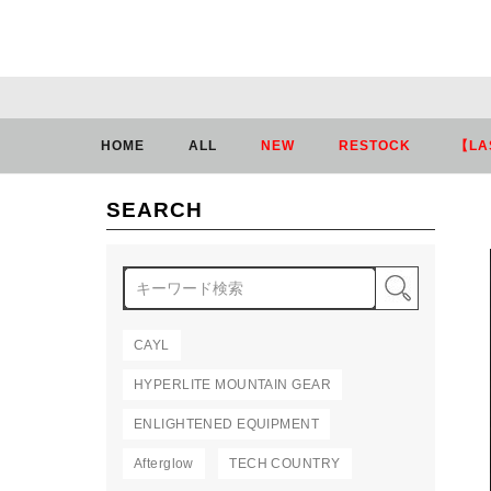
HOME
ALL
NEW
RESTOCK
【LA
SEARCH
検索
CAYL
HYPERLITE MOUNTAIN GEAR
ENLIGHTENED EQUIPMENT
Afterglow
TECH COUNTRY