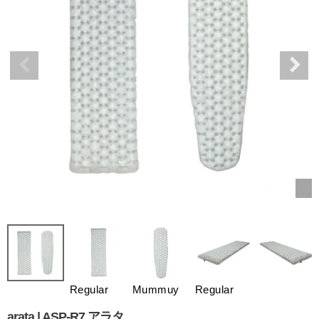
Regular
Mummuy
Regular
arata | ASP-R7 アラタ