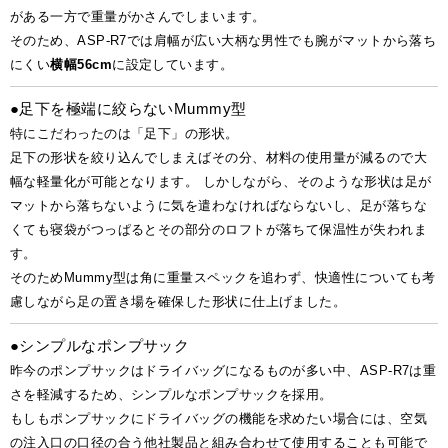
がある一方で重量がかさんでしまいます。
そのため、ASP-R7では肩幅が広い大柄な男性でも腕がマットから落ち
にくい
横幅56cm
に設定しています。
●足下を極端に絞らないMummy型
特にこだわったのは「足下」の形状。
足下の形状を絞り込んでしまえばその分、材料の使用量が減るので大
幅な軽量化が可能となります。 しかしながら、そのような形状は足が
マットから落ちないように気を遣わなければならないし、足が落ちな
くても寝袋がつっぱるとその部分のロフトが落ちて保温性が失われま
す。
そのためMummy型は角に重量スペックを追わず、快適性についても考
慮しながら足の置き場を確保した形状に仕上げました。
●シンプルなポンプサック
昨今のポンプサックはドライバッグになるものが多い中、ASP-R7は重
さを軽減するため、シンプルなポンプサックを採用。
もしもポンプサックにドライバッグの機能を求めたい場合には、空気
の注入口の口径の合う他社製品と組み合わせて使用することも可能で