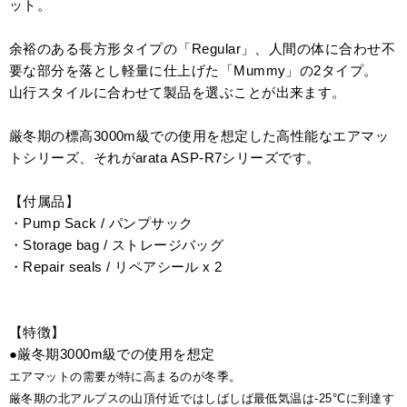
ット。
余裕のある長方形タイプの「Regular」、人間の体に合わせ不
要な部分を落とし軽量に仕上げた「Mummy」の2タイプ。
山行スタイルに合わせて製品を選ぶことが出来ます。
厳冬期の標高3000m級での使用を想定した高性能なエアマッ
トシリーズ、それがarata ASP-R7シリーズです。
【付属品】
・Pump Sack / パンプサック
・Storage bag / ストレージバッグ
・Repair seals / リペアシール x 2
【特徴】
●厳冬期3000m級での使用を想定
エアマットの需要が特に高まるのが冬季。
厳冬期の北アルプスの山頂付近ではしばしば最低気温は-25°Cに到達す