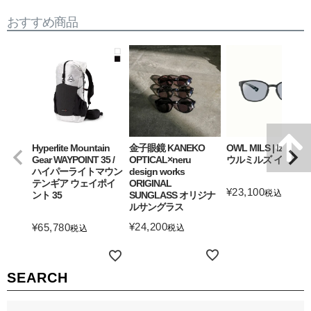
おすすめ商品
Hyperlite Mountain
金子眼鏡 KANEKO
OWL MILS | Izanagi
Gear WAYPOINT 35 /
OPTICAL×neru
ウルミルズ イザナギ
ハイパーライトマウン
design works
テンギア ウェイポイ
ORIGINAL
¥
23,100
税込
ント 35
SUNGLASS オリジナ
ルサングラス
詳細を見る
¥
24,200
¥
65,780
税込
税込
詳細を見る
詳細を見る
SEARCH