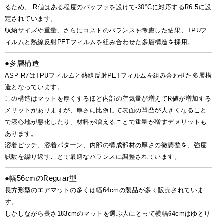
るため、 R値はある程度のバッファを設けて-30°Cに対応するR6.5に設
定されています。
収納サイズや重量、さらにコストのバランスを考慮した結果、TPUフ
ィルムと熱線反射PETフィルムを組み合わせた多層構造を採用。
●多層構造
ASP-R7はTPUフィルムと熱線反射PETフィルムを組み合わせた多層構
造となっています。
この構造はマットを厚くするほど内部の空気量が増えてR値が増加する
メリットがありますが、厚さに比例して表面の凹凸が大きくなること
で寝心地が悪化したり、材料が増えることで重量が増すデメリットも
あります。
溶着ピッチ、溶着パターン、内部の構成部材の厚さの微調整を、強度
試験を繰り返すことで最適なバランスに調整されています。
●幅56cmのRegular型
長方形型のエアマットの多くは幅64cmの製品が多く販売されていま
す。
しかしながら長さ183cmのマットを選ぶ人にとって横幅64cmはゆとり