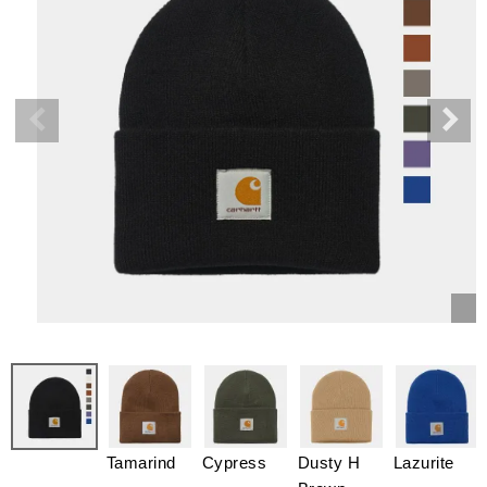
Tamarind
Cypress
Dusty H
Lazurite