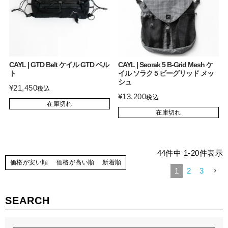
CAYL | GTD Belt ケイル GTD ベル
CAYL | Seorak 5 B-Grid Mesh ケ
ト
イル ソラク 5 ビーグリッド メッ
シュ
¥
21,450
税込
¥
13,200
税込
在庫切れ
在庫切れ
44
件中
1
-
20
件表示
価格が安い順
価格が高い順
新着順
1
2
3
SEARCH