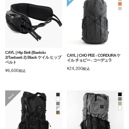
CAYL | Hip Belt (Baekdu
CAYL | CHO PEE - CORDURA ケ
2/Taebaek 2) Black ケイル ヒップ
イル チョピー - コーデュラ
ベルト
¥
24,200
税込
¥
6,600
税込