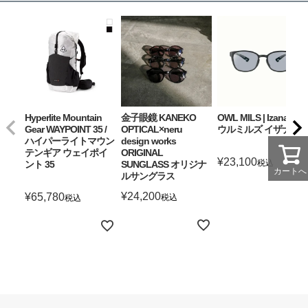
Hyperlite Mountain
金子眼鏡 KANEKO
OWL MILS | Izanagi ア
Gear WAYPOINT 35 /
OPTICAL×neru
ウルミルズ イザナギ
ハイパーライトマウン
design works
テンギア ウェイポイ
ORIGINAL
¥
23,100
税込
ント 35
SUNGLASS オリジナ
カートへ
ルサングラス
詳細を見る
¥
24,200
¥
65,780
税込
税込
詳細を見る
詳細を見る