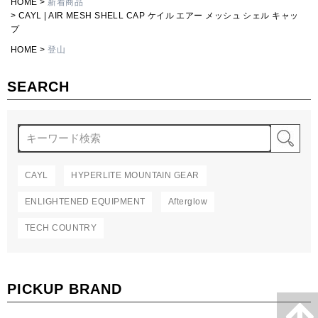
HOME
新着商品
CAYL | AIR MESH SHELL CAP ケイル エアー メッシュ シェル キャッ
プ
HOME
登山
SEARCH
検
CAYL
HYPERLITE MOUNTAIN GEAR
ENLIGHTENED EQUIPMENT
Afterglow
TECH COUNTRY
PICKUP BRAND