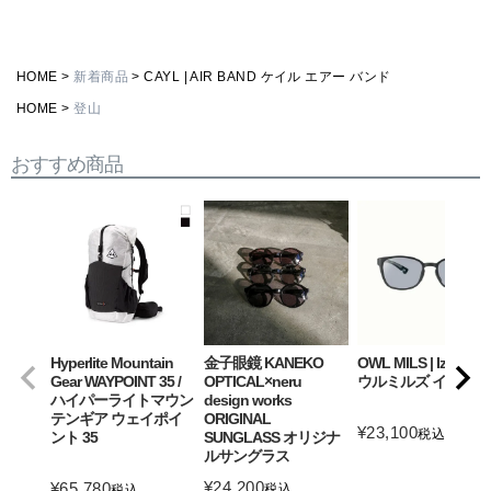
HOME
新着商品
CAYL | AIR BAND ケイル エアー バンド
HOME
登山
おすすめ商品
Hyperlite Mountain
金子眼鏡 KANEKO
OWL MILS | Izanagi
Gear WAYPOINT 35 /
OPTICAL×neru
ウルミルズ イザナギ
ハイパーライトマウン
design works
テンギア ウェイポイ
ORIGINAL
¥
23,100
税込
ント 35
SUNGLASS オリジナ
ルサングラス
詳細を見る
¥
24,200
¥
65,780
税込
税込