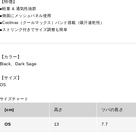
【特徴】
●軽量 & 通気性抜群
●側面にメッシュパネル使用
●Coolmax（クールマックス）バンド搭載（吸汗速乾性）
●ストリング付きでサイズ調整も簡単
【カラー】
Black、Dark Sage
【サイズ】
OS
サイズチャート
(cm)
高さ
ツバの長さ
OS
13
7.7