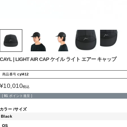
CAYL | LIGHT AIR CAP ケイル ライト エアー キャップ
商品番号
cyl412
¥
10,010
税込
[
91
ポイント進呈 ]
カラー
サイズ
Black
OS