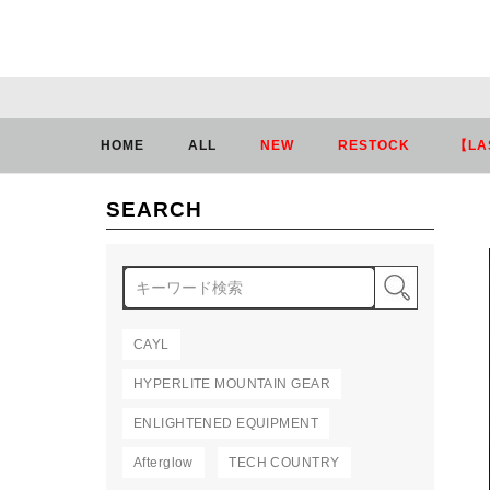
HOME
ALL
NEW
RESTOCK
【LA
SEARCH
検索
CAYL
HYPERLITE MOUNTAIN GEAR
ENLIGHTENED EQUIPMENT
Afterglow
TECH COUNTRY