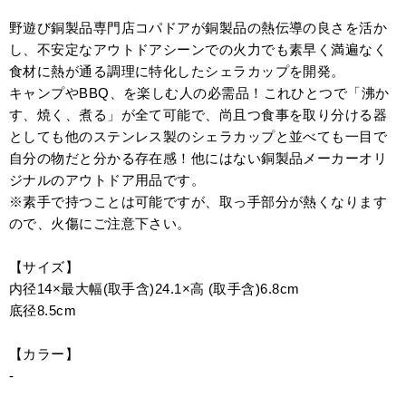
野遊び銅製品専門店コパドアが銅製品の熱伝導の良さを活か
し、不安定なアウトドアシーンでの火力でも素早く満遍なく
食材に熱が通る調理に特化したシェラカップを開発。
キャンプやBBQ、を楽しむ人の必需品！これひとつで「沸か
す、焼く、煮る」が全て可能で、尚且つ食事を取り分ける器
としても他のステンレス製のシェラカップと並べても一目で
自分の物だと分かる存在感！他にはない銅製品メーカーオリ
ジナルのアウトドア用品です。
※素手で持つことは可能ですが、取っ手部分が熱くなります
ので、火傷にご注意下さい。
【サイズ】
内径14×最大幅(取手含)24.1×高 (取手含)6.8cm
底径8.5cm
【カラー】
-