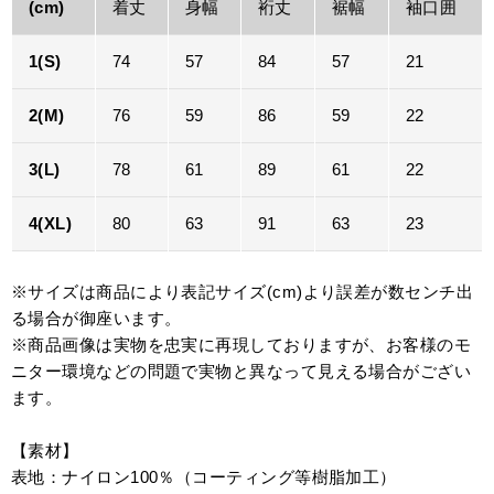
(cm)
着丈
身幅
裄丈
裾幅
袖口囲
1(S)
74
57
84
57
21
2(M)
76
59
86
59
22
3(L)
78
61
89
61
22
4(XL)
80
63
91
63
23
※サイズは商品により表記サイズ(cm)より誤差が数センチ出
る場合が御座います。
※商品画像は実物を忠実に再現しておりますが、お客様のモ
ニター環境などの問題で実物と異なって見える場合がござい
ます。
【素材】
表地：ナイロン100％（コーティング等樹脂加工）