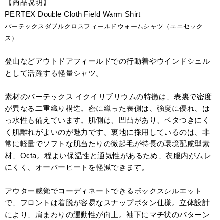
【商品説明】
PERTEX Double Cloth Field Warm Shirt
パーテックスダブルクロスフィールドウォームシャツ（ユニセック
ス）
登山などアウトドアフィールドでの行動着やウインドシェル
として活躍する軽量シャツ。
素材のパーテックス イクイリブリウムの特徴は、表裏で密度
が異なる二重織り構造。密に織った表側は、強度に優れ、は
っ水性も備えています。肌側は、凹凸があり、ベタつきにく
く肌離れがよいのが魅力です。裏地に採用しているのは、非
常に軽量でソフトな肌当たりの微起毛が特長の環境配慮型素
材、Octa。程よい保温性と通気性があるため、衣服内がムレ
にくく、オーバーヒートを軽減できます。
アウター感覚でコーディネートできるボックスシルエット
で、フロントは着脱が容易なスナップボタン仕様。立体設計
により、肩まわりの運動性が向上。袖下にマチ状のパターン