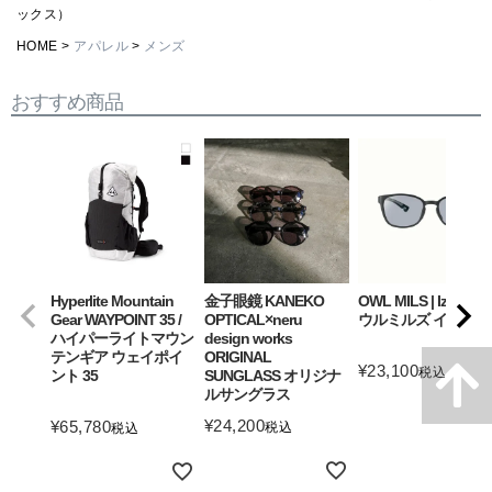
ックス）
HOME
アパレル
メンズ
おすすめ商品
Hyperlite Mountain
金子眼鏡 KANEKO
OWL MILS | Izanagi
Gear WAYPOINT 35 /
OPTICAL×neru
ウルミルズ イザナギ
ハイパーライトマウン
design works
テンギア ウェイポイ
ORIGINAL
¥
23,100
税込
ント 35
SUNGLASS オリジナ
ルサングラス
詳細を見る
¥
24,200
¥
65,780
税込
税込
詳細を見る
詳細を見る