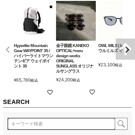
Hyperlite Mountain
金子眼鏡 KANEKO
OWL MILS | Izanagi
Gear WAYPOINT 35 /
OPTICAL×neru
ウルミルズ イザナギ
ハイパーライトマウン
design works
テンギア ウェイポイ
ORIGINAL
¥
23,100
税込
ント 35
SUNGLASS オリジナ
ルサングラス
詳細を見る
¥
24,200
¥
65,780
税込
税込
詳細を見る
詳細を見る
SEARCH
検