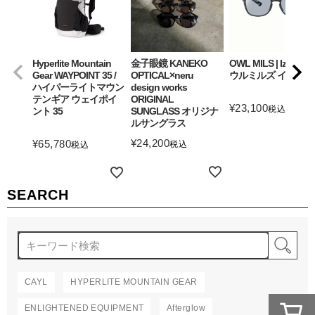
Hyperlite Mountain
金子眼鏡 KANEKO
OWL MILS | Izanagi
Gear WAYPOINT 35 /
OPTICAL×neru
ウルミルズ イザナギ
ハイパーライトマウン
design works
テンギア ウェイポイ
ORIGINAL
¥
23,100
税込
ント 35
SUNGLASS オリジナ
ルサングラス
詳細を見る
¥
24,200
¥
65,780
税込
税込
詳細を見る
詳細を見る
SEARCH
検
CAYL
HYPERLITE MOUNTAIN GEAR
ENLIGHTENED EQUIPMENT
Afterglow