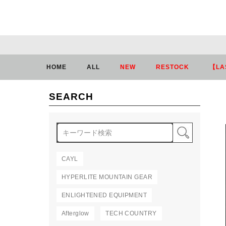
HOME
ALL
NEW
RESTOCK
【LA
SEARCH
検索
CAYL
HYPERLITE MOUNTAIN GEAR
ENLIGHTENED EQUIPMENT
Afterglow
TECH COUNTRY