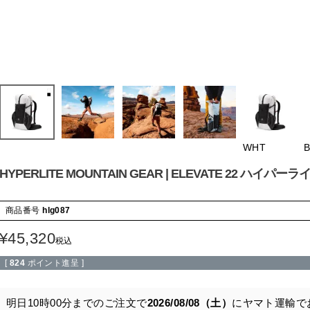
WHT
HYPERLITE MOUNTAIN GEAR | ELEVATE 22 ハ
商品番号
hlg087
¥
45,320
税込
[
824
ポイント進呈 ]
明日
10時00分
までのご注文で
2026/08/08（土）
に
ヤマト運輸
で