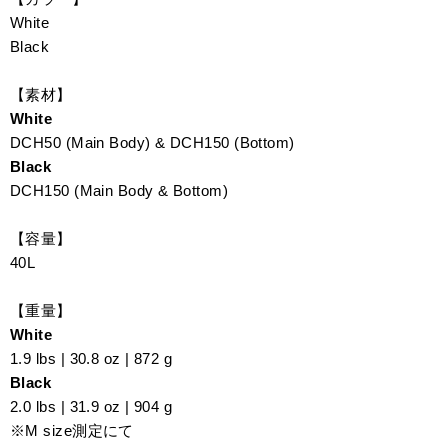
White
Black
【素材】
White
DCH50 (Main Body) & DCH150 (Bottom)
Black
DCH150 (Main Body & Bottom)
【容量】
40L
【重量】
White
1.9 lbs | 30.8 oz | 872 g
Black
2.0 lbs | 31.9 oz | 904 g
※M size測定にて