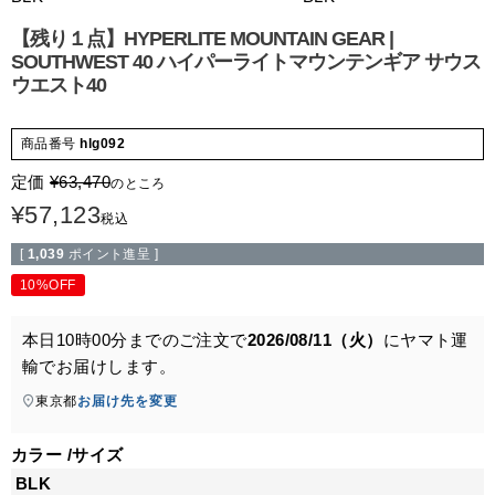
【残り１点】HYPERLITE MOUNTAIN GEAR |
SOUTHWEST 40 ハイパーライトマウンテンギア サウス
ウエスト40
商品番号
hlg092
定価
¥
63,470
のところ
¥
57,123
税込
[
1,039
ポイント進呈 ]
10%OFF
本日
10時00分
までのご注文で
2026/08/11（火）
に
ヤマト運
輸
でお届けします。
東京都
お届け先を変更
カラー
サイズ
BLK