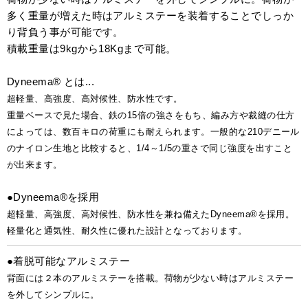
多く重量が増えた時はアルミステーを装着することでしっか
り背負う事が可能です。
積載重量は9kgから18Kgまで可能。
Dyneema® とは...
超軽量、高強度、高対候性、防水性です。
重量ベースで見た場合、鉄の15倍の強さをもち、編み方や裁縫の仕方
によっては、数百キロの荷重にも耐えられます。一般的な210デニール
のナイロン生地と比較すると、1/4～1/5の重さで同じ強度を出すこと
が出来ます。
●Dyneema®を採用
超軽量、高強度、高対候性、防水性を兼ね備えたDyneema®を採用。
軽量化と通気性、耐久性に優れた設計となっております。
●着脱可能なアルミステー
背面には２本のアルミステーを搭載。荷物が少ない時はアルミステー
を外してシンプルに。