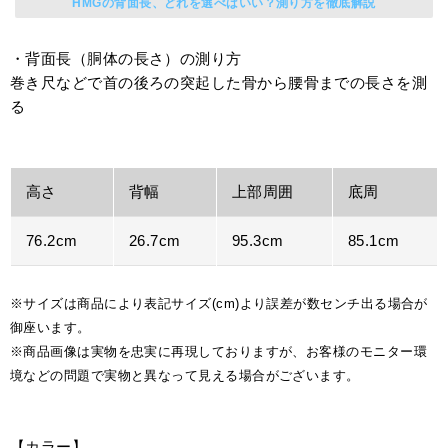
HMGの背面長、どれを選べばいい？測り方を徹底解説
・背面長（胴体の長さ）の測り方
巻き尺などで首の後ろの突起した骨から腰骨までの長さを測
る
高さ
背幅
上部周囲
底周
76.2cm
26.7cm
95.3cm
85.1cm
※サイズは商品により表記サイズ(cm)より誤差が数センチ出る場合が
御座います。
※商品画像は実物を忠実に再現しておりますが、お客様のモニター環
境などの問題で実物と異なって見える場合がございます。
【カラー】