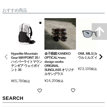
おすすめ商品
Hyperlite Mountain
金子眼鏡 KANEKO
OWL MILS | Izanagi
Gear WAYPOINT 35 /
OPTICAL×neru
ウルミルズ イザナギ
ハイパーライトマウン
design works
テンギア ウェイポイ
ORIGINAL
¥
23,100
税込
ント 35
SUNGLASS オリジナ
ルサングラス
詳細を見る
¥
24,200
¥
65,780
税込
税込
詳細を見る
詳細を見る
SEARCH