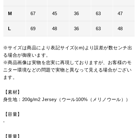
M
67
45
36
63
47
L
69
48
36
63
48
※サイズは商品により表記サイズ(cm)より誤差が数センチ出
る場合が御座います。
※商品画像は実物を忠実に再現しておりますが、お客様のモ
ニター環境などの問題で実物と異なって見える場合がござい
ます。
【素材】
身生地：200g/m2 Jersey（ウール100%（メリノウール））
【容量】
-
【重量】