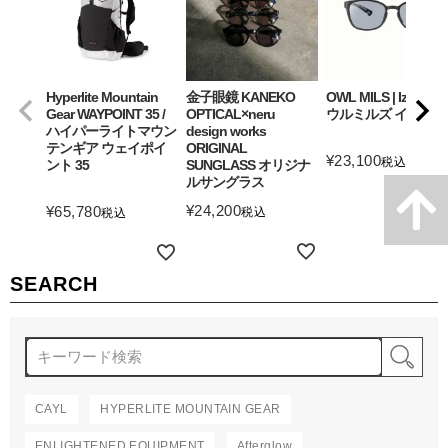
Hyperlite Mountain
金子眼鏡 KANEKO
OWL MILS | Izanagi
Gear WAYPOINT 35 /
OPTICAL×neru
ウルミルズ イザナギ
ハイパーライトマウン
design works
テンギア ウェイポイ
ORIGINAL
¥
23,100
税込
ント 35
SUNGLASS オリジナ
ルサングラス
詳細を見る
¥
24,200
¥
65,780
税込
税込
詳細を見る
詳細を見る
SEARCH
検
CAYL
HYPERLITE MOUNTAIN GEAR
ENLIGHTENED EQUIPMENT
Afterglow