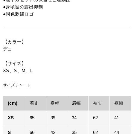
●身頃裾の露出抑制
●同色刺繍ロゴ
【カラー】
デコ
【サイズ】
XS、S、M、L
サイズチャート
(cm)
着丈
身幅
肩幅
袖丈
裾幅
XS
65
39
34
62
41
S
66
42
35
62
44