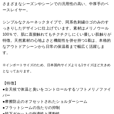
さまざまなシーズンやシーンでの汎用性の高い、中厚手のベ
ースレイヤー。
シンプルなクルーネックタイプで、同系色刺繍ロゴのみのす
っきりしたデザインに仕上げています。素材はメリノウール
100％で、肌に直接触れてもチクチクしにくい優しい肌触りが
特徴。天然素材の心地よさと機能性を併せ持つ1着は、本格的
なアウトドアシーンから日常の保温着まで幅広く活躍しま
す。
※インポートサイズのため、日本国内サイズよりも1サイズほど大きめ
となっております。
【特徴】
●全天候で体温と臭いをコントロールするソフトメリノファイ
バー
●摩擦防止のオフセットされたショルダーシーム
●フラットシームの当たりの抑制
●脇下ガセットの快適性と運動性