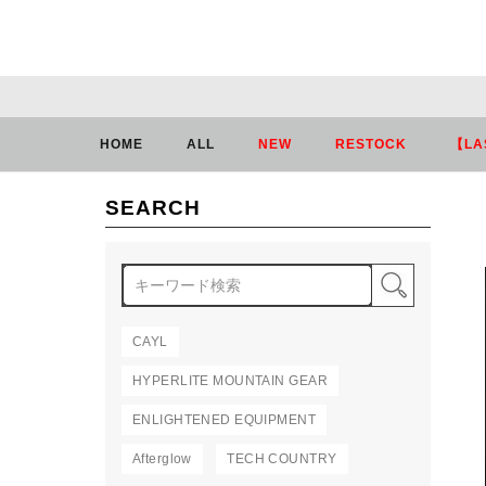
HOME
ALL
NEW
RESTOCK
【LA
SEARCH
検索
CAYL
HYPERLITE MOUNTAIN GEAR
ENLIGHTENED EQUIPMENT
Afterglow
TECH COUNTRY