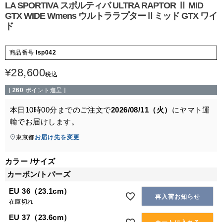
LA SPORTIVA スポルティバ ULTRA RAPTOR Ⅱ MID
GTX WIDE Wmens ウルトララプターⅡミッド GTX ワイ
ド
商品番号
lsp042
¥
28,600
税込
[
260
ポイント進呈 ]
本日
10時00分
までのご注文で
2026/08/11（火）
に
ヤマト運
輸
でお届けします。
東京都
お届け先を変更
カラー
サイズ
カーボン/トパーズ
EU 36（23.1cm）
再入荷お知らせ
在庫切れ
EU 37（23.6cm）