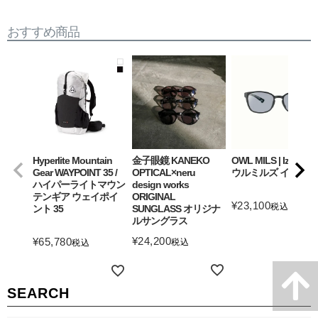
おすすめ商品
Hyperlite Mountain
金子眼鏡 KANEKO
OWL MILS | Izanagi
Gear WAYPOINT 35 /
OPTICAL×neru
ウルミルズ イザナギ
ハイパーライトマウン
design works
テンギア ウェイポイ
ORIGINAL
¥
23,100
税込
ント 35
SUNGLASS オリジナ
ルサングラス
詳細を見る
¥
24,200
¥
65,780
税込
税込
詳細を見る
詳細を見る
SEARCH