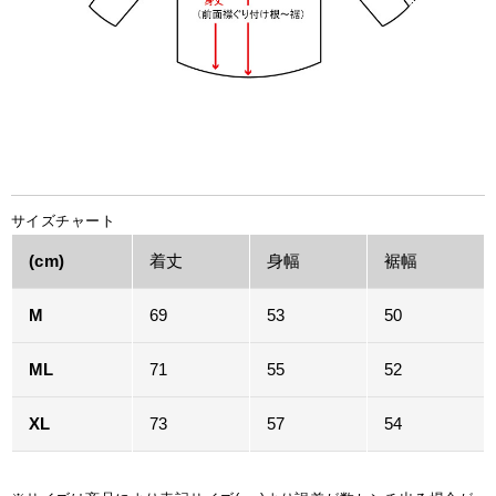
サイズチャート
(cm)
着丈
身幅
裾幅
M
69
53
50
ML
71
55
52
XL
73
57
54