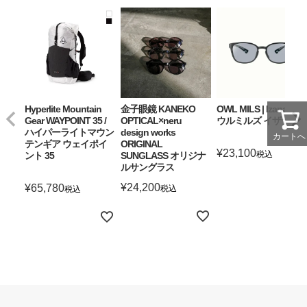
Hyperlite Mountain
金子眼鏡 KANEKO
OWL MILS | Izanagi ア
Gear WAYPOINT 35 /
OPTICAL×neru
ウルミルズ イザナギ
ハイパーライトマウン
design works
カートへ
テンギア ウェイポイ
ORIGINAL
¥
23,100
税込
ント 35
SUNGLASS オリジナ
ルサングラス
詳細を見る
¥
24,200
¥
65,780
税込
税込
詳細を見る
詳細を見る