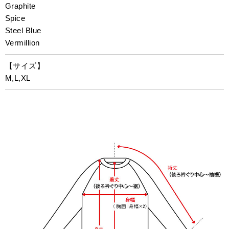
Graphite
Spice
Steel Blue
Vermillion
【サイズ】
M,L,XL