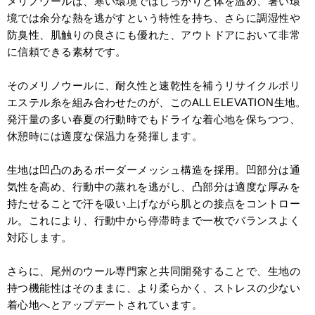
メリノウールは、寒い環境ではしっかりと体を温め、暑い環
境では余分な熱を逃がすという特性を持ち、さらに調湿性や
防臭性、肌触りの良さにも優れた、アウトドアにおいて非常
に信頼できる素材です。
そのメリノウールに、耐久性と速乾性を補うリサイクルポリ
エステル糸を組み合わせたのが、このALL ELEVATION生地。
発汗量の多い春夏の行動時でもドライな着心地を保ちつつ、
休憩時には適度な保温力を発揮します。
生地は凹凸のあるボーダーメッシュ構造を採用。凹部分は通
気性を高め、行動中の蒸れを逃がし、凸部分は適度な厚みを
持たせることで汗を吸い上げながら肌との接点をコントロー
ル。これにより、行動中から停滞時まで一枚でバランスよく
対応します。
さらに、尾州のウール専門家と共同開発することで、生地の
持つ機能性はそのままに、より柔らかく、ストレスの少ない
着心地へとアップデートされています。