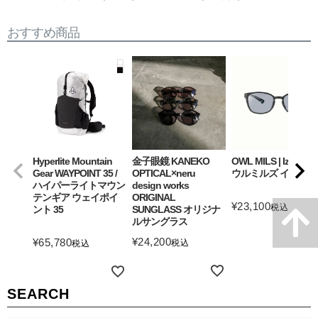
おすすめ商品
Hyperlite Mountain
金子眼鏡 KANEKO
OWL MILS | Izanagi
Gear WAYPOINT 35 /
OPTICAL×neru
ウルミルズ イザナギ
ハイパーライトマウン
design works
テンギア ウェイポイ
ORIGINAL
¥
23,100
税込
ント 35
SUNGLASS オリジナ
ルサングラス
詳細を見る
¥
24,200
¥
65,780
税込
税込
詳細を見る
詳細を見る
SEARCH