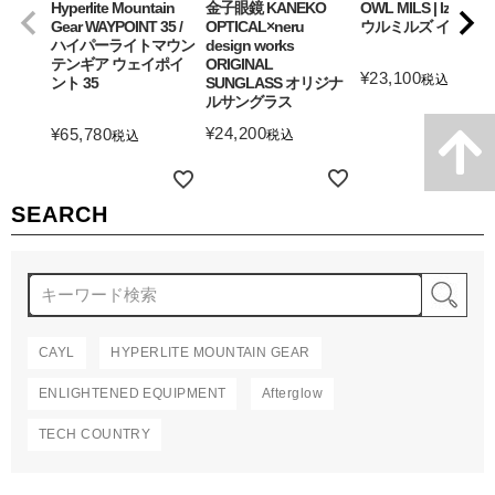
Hyperlite Mountain
金子眼鏡 KANEKO
OWL MILS | Izanagi
Gear WAYPOINT 35 /
OPTICAL×neru
ウルミルズ イザナギ
ハイパーライトマウン
design works
テンギア ウェイポイ
ORIGINAL
¥
23,100
税込
ント 35
SUNGLASS オリジナ
ルサングラス
詳細を見る
¥
24,200
¥
65,780
税込
税込
詳細を見る
詳細を見る
SEARCH
検
CAYL
HYPERLITE MOUNTAIN GEAR
ENLIGHTENED EQUIPMENT
Afterglow
TECH COUNTRY