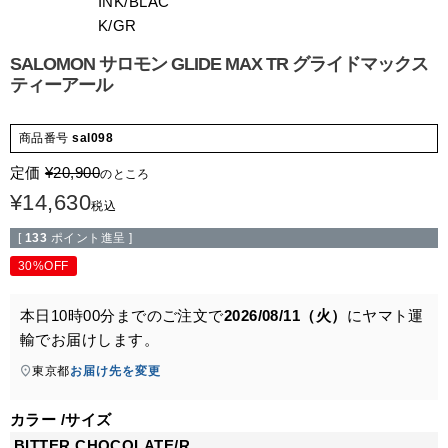
INK/BLAC
K/GR
SALOMON サロモン GLIDE MAX TR グライドマックス
ティーアール
商品番号
sal098
定価
¥
20,900
のところ
¥
14,630
税込
[
133
ポイント進呈 ]
30%OFF
本日
10時00分
までのご注文で
2026/08/11（火）
に
ヤマト運
輸
でお届けします。
東京都
お届け先を変更
カラー
サイズ
BITTER CHOCOLATE/R