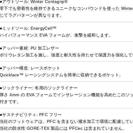
●アウトソール: Winter Contagrip®
零下でも密着性を維持できるユニークなコンパウンドを使った Winter 
じてラグパターンが異なります。
●ミッドソール: EnergyCell™
ハイパフォーマンス EVA フォームが、衝撃を緩和します。
●アッパー素材: PU 加工レザー
ポリウレタン加工を施し、強度と耐久性を持たせて保護力を強化して
●アッパー構造: レースポケット
Quicklace™ レーシングシステムを簡単に収納できるポケット。
●ソックライナー: 冬用のソックライナー
厚さ 4mm の EVA フォームでインサレーション機能を高めたこ
付きです。
●サステナビリティ: PFC フリー
当社のフットウェアは、PFC を含まない撥水加工で環境に配慮して
当社の防水性 GORE-TEX 製品には PFCec は含まれていません。