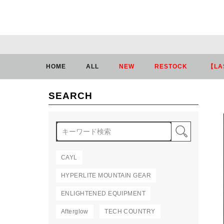
HOME
ALL
NEW
RESTOCK
【LA
SEARCH
検索
CAYL
HYPERLITE MOUNTAIN GEAR
ENLIGHTENED EQUIPMENT
Afterglow
TECH COUNTRY