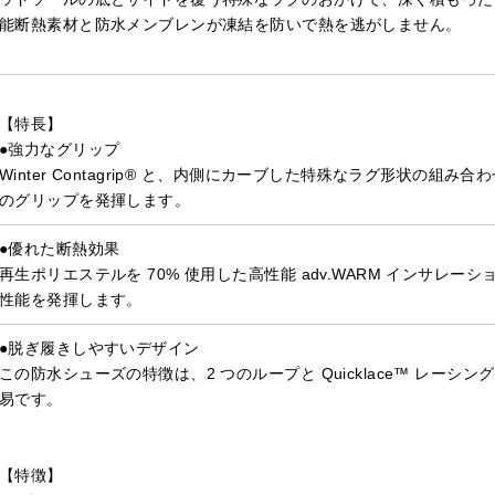
能断熱素材と防水メンブレンが凍結を防いで熱を逃がしません。
【特長】
●強力なグリップ
Winter Contagrip® と、内側にカーブした特殊なラグ形状の
のグリップを発揮します。
●優れた断熱効果
再生ポリエステルを 70% 使用した高性能 adv.WARM インサレーシ
性能を発揮します。
●脱ぎ履きしやすいデザイン
この防水シューズの特徴は、2 つのループと Quicklace™ レー
易です。
【特徴】