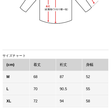
サイズチャート
(cm)
着丈
裄丈
身幅
M
68
87
52
L
70
90.5
55
XL
72
94
58