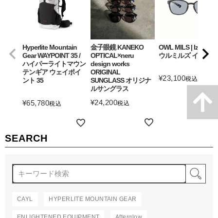
Hyperlite Mountain
金子眼鏡 KANEKO
OWL MILS | Izanagi
Gear WAYPOINT 35 /
OPTICAL×neru
ウルミルズ イザナギ
ハイパーライトマウン
design works
テンギア ウェイポイ
ORIGINAL
¥
23,100
税込
ント 35
SUNGLASS オリジナ
ルサングラス
詳細を見る
¥
24,200
¥
65,780
税込
税込
詳細を見る
詳細を見る
SEARCH
検
CAYL
HYPERLITE MOUNTAIN GEAR
ENLIGHTENED EQUIPMENT
Afterglow