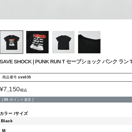
SAVE SHOCK | PUNK RUN T セーブショック パンク ラン 
商品番号
svs035
¥
7,150
税込
[
65
ポイント進呈 ]
カラー
サイズ
Black
M