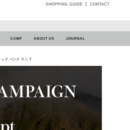
SHOPPING GUIDE
│
CONTACT
CAMP
ABOUT US
JOURNAL
ショック パンク ラン T