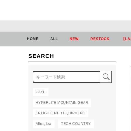
HOME
ALL
NEW
RESTOCK
【LA
SEARCH
検索
CAYL
HYPERLITE MOUNTAIN GEAR
ENLIGHTENED EQUIPMENT
Afterglow
TECH COUNTRY