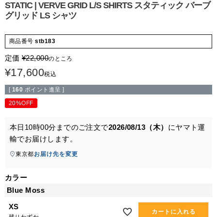
STATIC | VERVE GRID L/S SHIRTS スタティック バーブ
グリッド LS シャツ
商品番号
stb183
定価
¥
22,000
のところ
¥
17,600
税込
[
160
ポイント進呈 ]
20%OFF
本日
10時00分
までのご注文で
2026/08/13（木）
に
ヤマト運
輸
でお届けします。
東京都
お届け先を変更
カラー
Blue Moss
XS
カートに入れる