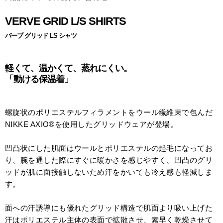
VERVE GRID L/S SHIRTS
バーブ グリッド LS シャツ
軽くて、温かくて、蒸れにくい。
「動ける保温着」
螺旋状のポリエステルフィラメントをウール繊維束で包んだ
NIKKE AXIO®を使用したグリッドウェアが登場。
凹凸状にした肌面はウールとポリエステルの起毛になってお
り、腕を通した際にすぐに暖かさを感じやすく、凹凸のグリ
ッドが肌に面接触しないため汗をかいても冷え感も軽減しま
す。
面への汗誘導にも優れたグリッド構造で肌面より吸い上げた
汗はポリエステル主体の表面で拡散させ、素早く乾燥させて