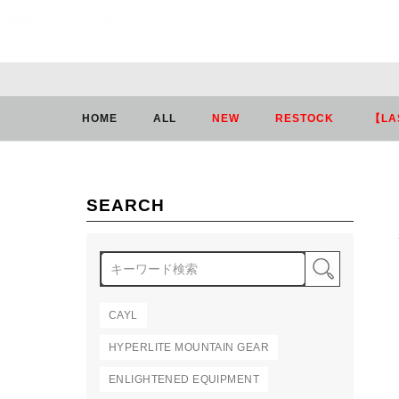
HOME
ブランド
Vaucluse
HOME
ALL
NEW
RESTOCK
【LA
SEARCH
検索
CAYL
HYPERLITE MOUNTAIN GEAR
ENLIGHTENED EQUIPMENT