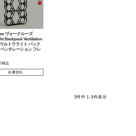
luse ヴォークルーズ
ght Backpack Ventilation
e ウルトラライト バック
 ベンチレーション フレ
0
税込
在庫切れ
3
件中
1
-
3
件表示