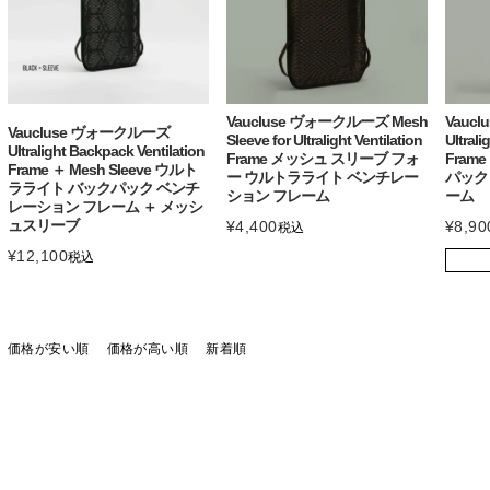
Vaucluse ヴォークルーズ Mesh
Vauc
Vaucluse ヴォークルーズ
Sleeve for Ultralight Ventilation
Ultrali
Ultralight Backpack Ventilation
Frame メッシュ スリーブ フォ
Fram
Frame ＋ Mesh Sleeve ウルト
ー ウルトラライト ベンチレー
パック
ラライト バックパック ベンチ
ション フレーム
ーム
レーション フレーム ＋ メッシ
ュスリーブ
¥
4,400
¥
8,90
税込
¥
12,100
税込
価格が安い順
価格が高い順
新着順