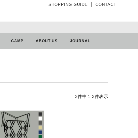
SHOPPING GUIDE
│
CONTACT
CAMP
ABOUT US
JOURNAL
3
件中
1
-
3
件表示