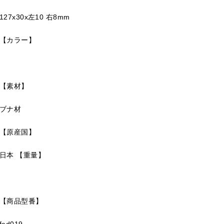
127x30x左10 右8mm
【カラー】
【素材】
ブナ材
【原産国】
日本
【重量】
【商品型番】
fed019