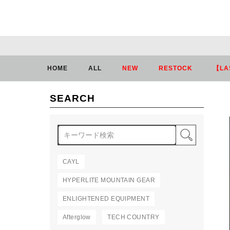
HOME
ALL
NEW
RESTOCK
【LA
SEARCH
検索
CAYL
HYPERLITE MOUNTAIN GEAR
ENLIGHTENED EQUIPMENT
Afterglow
TECH COUNTRY