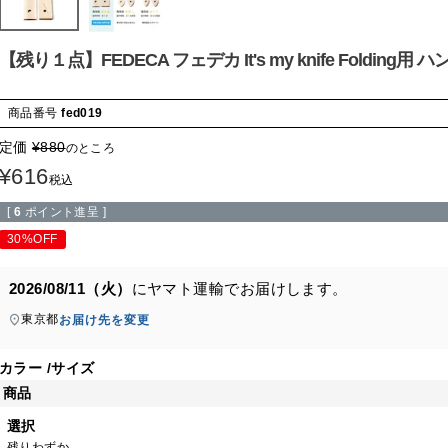
【残り１点】FEDECA フェデカ It's my knife Folding用 ハ
商品番号
fed019
定価
¥
880
のところ
¥
616
税込
[
6
ポイント進呈 ]
30%OFF
2026/08/11（火）
に
ヤマト運輸
でお届けします。
東京都
お届け先を変更
カラー
サイズ
商品
選択
残りわずか