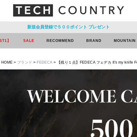
新規会員登録で５００ポイント
プレゼント
ST1】
SALE
RECOMMEND
BRAND
MOUNTAIN
HOME
ブランド
FEDECA
【残り１点】FEDECA フェデカ It's my knife 