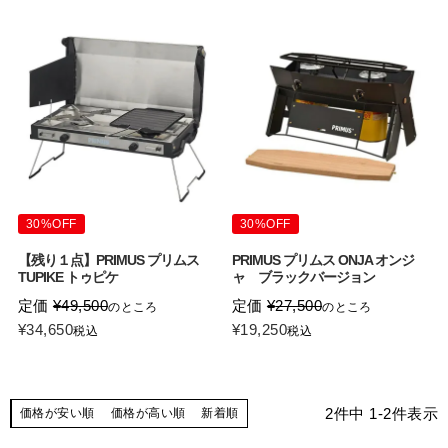
30%OFF
30%OFF
【残り１点】PRIMUS プリムス
PRIMUS プリムス ONJA オンジ
TUPIKE トゥピケ
ャ ブラックバージョン
定価
¥
49,500
定価
¥
27,500
のところ
のところ
¥
34,650
¥
19,250
税込
税込
2
件中
1
-
2
件表示
価格が安い順
価格が高い順
新着順