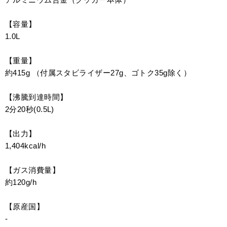
【容量】
1.0L
【重量】
約415g （付属スタビライザー27g、ゴトク35g除く）
【沸騰到達時間】
2分20秒(0.5L)
【出力】
1,404kcal/h
【ガス消費量】
約120g/h
【原産国】
-