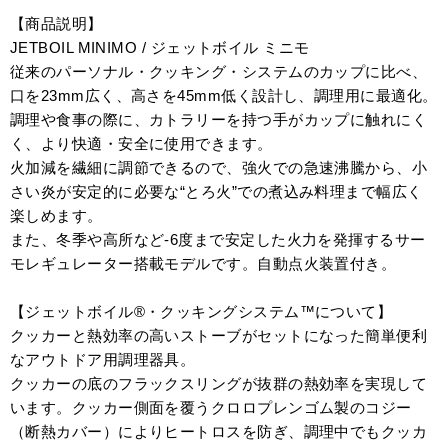
【商品説明】
JETBOIL MINIMO / ジェットボイル ミニモ
従来のパーソナル・クッキング・システムのカップに比べ、
口を23mm広く、高さを45mm低く設計し、調理用に最適化。
調理や食事の際に、カトラリーを持つ手がカップに触れにく
く、より快適・安全に使用できます。
火加減を繊細に調節できるので、強火での急速沸騰から、小
さい炎が安定的に必要な“とろ火”での煮込み料理まで幅広く
楽しめます。
また、冬季や高所など-6度まで安定した火力を発揮するサー
モレギュレーター搭載モデルです。自動点火装置付き。
【ジェットボイル®・クッキングシステム™について】
クッカーと熱効率の高いストーブがセットになった簡単便利
なアウトドア用調理器具。
クッカーの底のフラックスリングが抜群の熱効率を実現して
います。クッカー側面を覆うクロロプレンゴム製のコジー
（断熱カバー）によりヒートロスを防ぎ、調理中でもクッカ