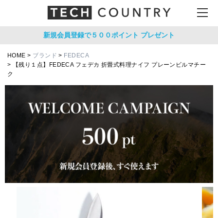
新規会員登録で５００ポイント
プレゼント
HOME
ブランド
FEDECA
【残り１点】FEDECA フェデカ 折畳式料理ナイフ プレーンビルマチー
ク