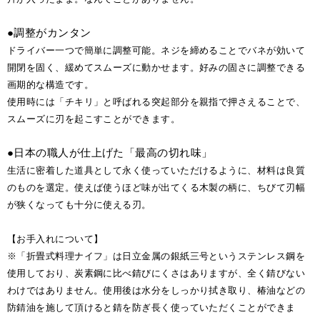
●調整がカンタン
ドライバー一つで簡単に調整可能。ネジを締めることでバネが効いて
開閉を固く、緩めてスムーズに動かせます。好みの固さに調整できる
画期的な構造です。
使用時には「チキリ」と呼ばれる突起部分を親指で押さえることで、
スムーズに刃を起こすことができます。
●日本の職人が仕上げた「最高の切れ味」
生活に密着した道具として永く使っていただけるように、材料は良質
のものを選定。使えば使うほど味が出てくる木製の柄に、ちびて刃幅
が狭くなっても十分に使える刃。
【お手入れについて】
※「折畳式料理ナイフ」は日立金属の銀紙三号というステンレス鋼を
使用しており、炭素鋼に比べ錆びにくさはありますが、全く錆びない
わけではありません。使用後は水分をしっかり拭き取り、椿油などの
防錆油を施して頂けると錆を防ぎ長く使っていただくことができま