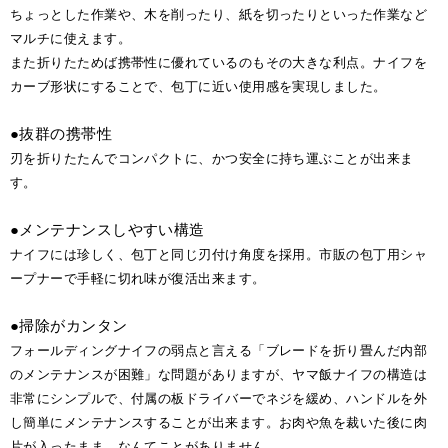
ちょっとした作業や、木を削ったり、紙を切ったりといった作業など
マルチに使えます。
また折りたためば携帯性に優れているのもその大きな利点。ナイフを
カーブ形状にすることで、包丁に近い使用感を実現しました。
●抜群の携帯性
刃を折りたたんでコンパクトに、かつ安全に持ち運ぶことが出来ま
す。
●メンテナンスしやすい構造
ナイフには珍しく、包丁と同じ刃付け角度を採用。市販の包丁用シャ
ープナーで手軽に切れ味が復活出来ます。
●掃除がカンタン
フォールディングナイフの弱点と言える「ブレードを折り畳んだ内部
のメンテナンスが困難」な問題がありますが、ヤマ飯ナイフの構造は
非常にシンプルで、付属の板ドライバーでネジを緩め、ハンドルを外
し簡単にメンテナンスすることが出来ます。お肉や魚を裁いた後に肉
片が入ったまま。なんてことがありません。