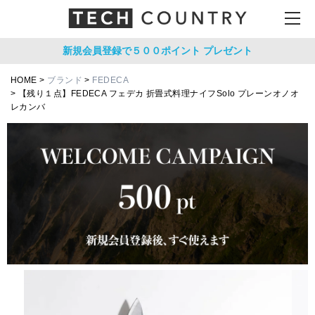
新規会員登録で５００ポイント
プレゼント
HOME
ブランド
FEDECA
【残り１点】FEDECA フェデカ 折畳式料理ナイフSolo プレーンオノオ
レカンバ