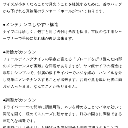
サイズが小さくなることで見失うことを軽減するために、首やバッグ
から下げれる真鍮製のランヤードホールがついております。
●メンテナンスしやすい構造
ナイフには珍しく、包丁と同じ刃付け角度を採用。市販の包丁用シャ
ープナーで手軽に切れ味が復活出来ます。
●掃除がカンタン
フォールディングナイフの弱点と言える「ブレードを折り畳んだ内部
のメンテナンスが困難」な問題がありますが、ヤマ飯ナイフの構造は
非常にシンプルで、付属の板ドライバーでネジを緩め、ハンドルを外
し簡単にメンテナンスすることが出来ます。お肉や魚を裁いた後に肉
片が入ったまま。なんてことがありません。
●調整がカンタン
ドライバー一つで簡単に調整可能。ネジを締めることでバネが効いて
開閉を固く、緩めてスムーズに動かせます。好みの固さに調整できる
画期的な構造です。
使用時には「チキリ」と呼ばれる突起部分を親指で押さえることで、