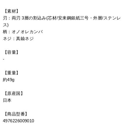
【素材】
刃：両刃 3層の割込み(芯材/安来鋼銀紙三号・外層/ステンレ
ス)
柄：オノオレカンバ
ネジ：真鍮ネジ
【容量】
-
【重量】
約49g
【原産国】
日本
【商品型番】
4976226009010