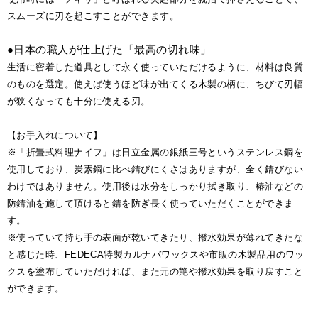
スムーズに刃を起こすことができます。
●日本の職人が仕上げた「最高の切れ味」
生活に密着した道具として永く使っていただけるように、材料は良質
のものを選定。使えば使うほど味が出てくる木製の柄に、ちびて刃幅
が狭くなっても十分に使える刃。
【お手入れについて】
※「折畳式料理ナイフ」は日立金属の銀紙三号というステンレス鋼を
使用しており、炭素鋼に比べ錆びにくさはありますが、全く錆びない
わけではありません。使用後は水分をしっかり拭き取り、椿油などの
防錆油を施して頂けると錆を防ぎ長く使っていただくことができま
す。
※使っていて持ち手の表面が乾いてきたり、撥水効果が薄れてきたな
と感じた時、FEDECA特製カルナバワックスや市販の木製品用のワッ
クスを塗布していただければ、また元の艶や撥水効果を取り戻すこと
ができます。