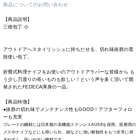
商品についてのお問い合わせ
【商品説明】
三徳包丁 小
アウトドアへスタイリッシュに持ちだせる、切れ味抜群の普
段使い包丁。
折畳式料理ナイフをお使いのアウトドアラバーな皆様から も
う少し刃渡りの長いものも欲しい！という声を多く頂いて開
発されたFEDECA渾身の一品。
【商品特徴】
●抜群の切れ味でメンテナンス性もGOOD！アフターフォロ
ーも充実
ブレードの鋼材には日本製の高機能ステンレスAUS8を採用。医療用の
メスやナイフなどにも用いられ、錆などに強い耐蝕性をもつ非常に研
ぎやすく、扱いやすい鋼材です。