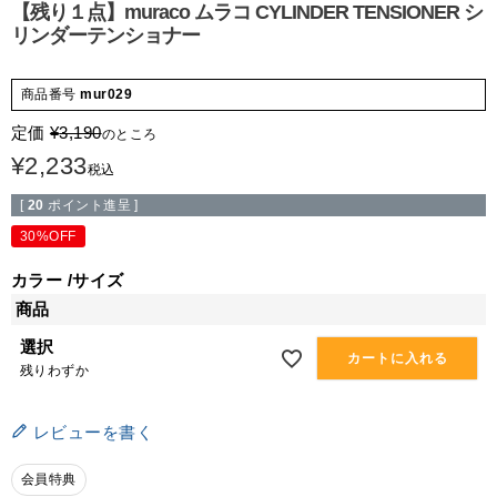
【残り１点】muraco ムラコ CYLINDER TENSIONER シ
リンダーテンショナー
商品番号
mur029
定価
¥
3,190
のところ
¥
2,233
税込
[
20
ポイント進呈 ]
30%OFF
カラー
サイズ
商品
選択
カートに入れる
残りわずか
レビューを書く
会員特典