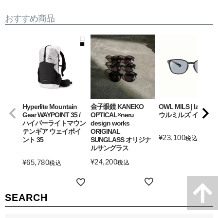
おすすめ商品
Hyperlite Mountain
金子眼鏡 KANEKO
OWL MILS | Izanagi
Gear WAYPOINT 35 /
OPTICAL×neru
ウルミルズ イザナギ
ハイパーライトマウン
design works
テンギア ウェイポイ
ORIGINAL
¥
23,100
税込
ント 35
SUNGLASS オリジナ
ルサングラス
詳細を見る
¥
24,200
¥
65,780
税込
税込
詳細を見る
詳細を見る
SEARCH