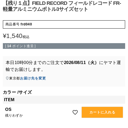
【残り１点】FIELD RECORD フィールドレコード FR-
軽量アルミニウムボトル3サイズセット
商品番号
frd040
¥
1,540
税込
[
14
ポイント進呈 ]
本日
10時00分
までのご注文で
2026/08/11（火）
に
ヤマト運
輸
でお届けします。
東京都
お届け先を変更
カラー
サイズ
ITEM
OS
カートに入れる
残りわずか