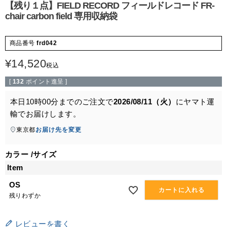
【残り１点】FIELD RECORD フィールドレコード FR-
chair carbon field 専用収納袋
商品番号
frd042
¥
14,520
税込
[
132
ポイント進呈 ]
本日
10時00分
までのご注文で
2026/08/11（火）
に
ヤマト運
輸
でお届けします。
東京都
お届け先を変更
カラー
サイズ
Item
OS
カートに入れる
残りわずか
レビューを書く