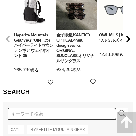
Hyperlite Mountain
金子眼鏡 KANEKO
OWL MILS | Izanagi
Gear WAYPOINT 35 /
OPTICAL×neru
ウルミルズ イザナギ
ハイパーライトマウン
design works
テンギア ウェイポイ
ORIGINAL
¥
23,100
税込
ント 35
SUNGLASS オリジナ
ルサングラス
詳細を見る
¥
24,200
¥
65,780
税込
税込
詳細を見る
詳細を見る
SEARCH
検
CAYL
HYPERLITE MOUNTAIN GEAR