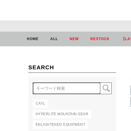
HOME
登山
ギア
小物、その他
タオル
HOME
ALL
NEW
RESTOCK
【LA
SEARCH
検索
CAYL
HYPERLITE MOUNTAIN GEAR
ENLIGHTENED EQUIPMENT