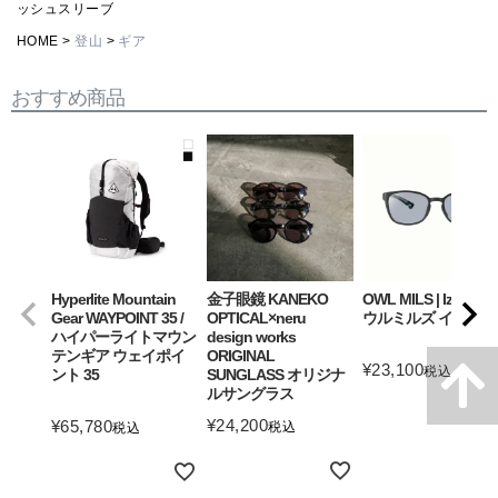
ッシュスリーブ
HOME
登山
ギア
おすすめ商品
Hyperlite Mountain
金子眼鏡 KANEKO
OWL MILS | Izanagi
Gear WAYPOINT 35 /
OPTICAL×neru
ウルミルズ イザナギ
ハイパーライトマウン
design works
テンギア ウェイポイ
ORIGINAL
¥
23,100
税込
ント 35
SUNGLASS オリジナ
ルサングラス
詳細を見る
¥
24,200
¥
65,780
税込
税込
詳細を見る
詳細を見る