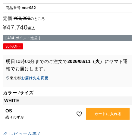
商品番号
mur082
定価
¥
68,200
のところ
¥
47,740
税込
[
434
ポイント進呈 ]
30%OFF
明日
10時00分
までのご注文で
2026/08/11（火）
に
ヤマト運
輸
でお届けします。
東京都
お届け先を変更
カラー
サイズ
WHITE
OS
カートに入れる
残りわずか
レビューを書く