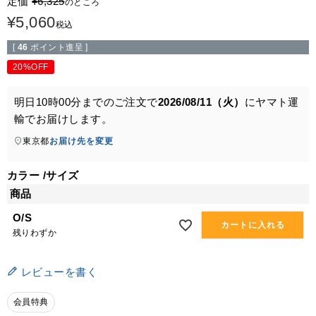
定価
¥
6,325
のところ
¥
5,060
税込
[
46
ポイント進呈 ]
20%OFF
明日
10時00分
までのご注文で
2026/08/11（火）
に
ヤマト運
輸
でお届けします。
東京都
お届け先を変更
カラー
サイズ
商品
O/S
カートに入れる
残りわずか
レビューを書く
会員特典