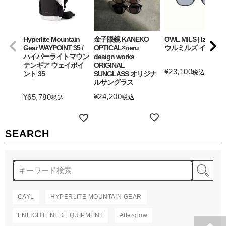
Hyperlite Mountain
金子眼鏡 KANEKO
OWL MILS | Izanagi
Gear WAYPOINT 35 /
OPTICAL×neru
ウルミルズ イザナギ
ハイパーライトマウン
design works
テンギア ウェイポイ
ORIGINAL
¥
23,100
税込
ント 35
SUNGLASS オリジナ
ルサングラス
詳細を見る
¥
24,200
¥
65,780
税込
税込
詳細を見る
詳細を見る
SEARCH
検
CAYL
HYPERLITE MOUNTAIN GEAR
ENLIGHTENED EQUIPMENT
Afterglow