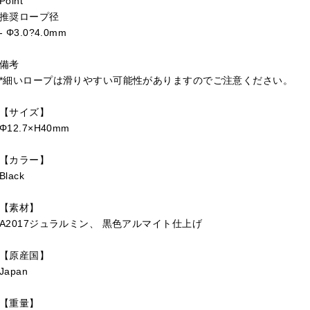
Point
推奨ロープ径
- Φ3.0?4.0mm
備考
*細いロープは滑りやすい可能性がありますのでご注意ください。
【サイズ】
Φ12.7×H40mm
【カラー】
Black
【素材】
A2017ジュラルミン、 黒色アルマイト仕上げ
【原産国】
Japan
【重量】