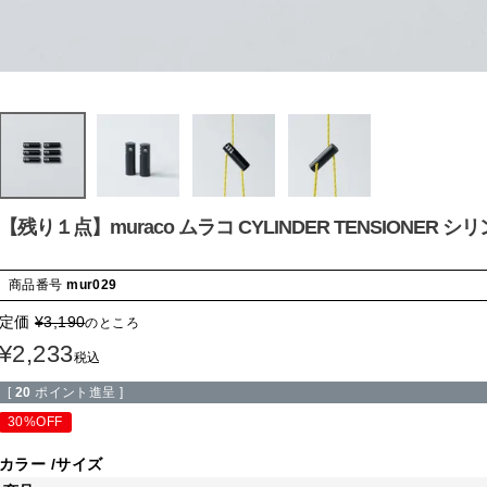
【残り１点】muraco ムラコ CYLINDER TENSIONER
商品番号
mur029
定価
¥
3,190
のところ
¥
2,233
税込
[
20
ポイント進呈 ]
30%OFF
カラー
サイズ