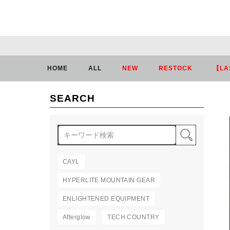
HOME
ALL
NEW
RESTOCK
【LA
SEARCH
検索
CAYL
HYPERLITE MOUNTAIN GEAR
ENLIGHTENED EQUIPMENT
Afterglow
TECH COUNTRY