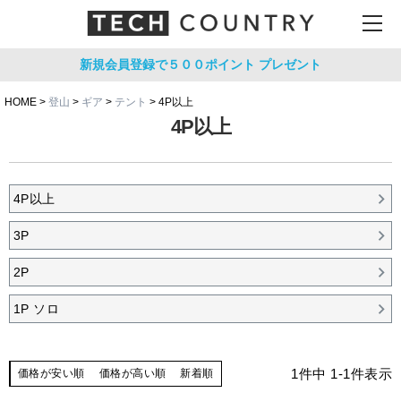
新規会員登録で５００ポイント
プレゼント
HOME
登山
ギア
テント
4P以上
4P以上
4P以上
3P
2P
1P ソロ
1
件中
1
-
1
件表示
価格が安い順
価格が高い順
新着順