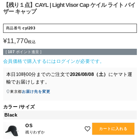
【残り１点】CAYL | Light Visor Cap ケイル ライト バイ
ザー キャップ
商品番号
cyl203
¥
11,770
税込
[
107
ポイント進呈 ]
会員価格で購入するにはログインが必要です。
本日
10時00分
までのご注文で
2026/08/08（土）
に
ヤマト運
輸
でお届けします。
東京都
お届け先を変更
カラー
サイズ
Black
OS
カートに入れる
残りわずか