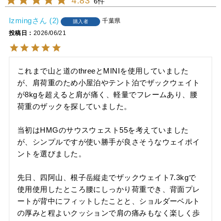
4.83
6
Izming
2
千葉県
購入者
投稿日
2026/06/21
これまで山と道のthreeとMINIを使用していました
が、肩荷重のため小屋泊やテント泊でザックウェイト
が8kgを超えると肩が痛く、軽量でフレームあり、腰
荷重のザックを探していました。

当初はHMGのサウスウェスト55を考えていました
が、シンプルですが使い勝手が良さそうなウェイポイ
ントを選びました。

先日、四阿山、根子岳縦走でザックウェイト7.3kgで
使用使用したところ腰にしっかり荷重でき、背面プレ
ートが背中にフィットしたことと、ショルダーベルト
の厚みと程よいクッションで肩の痛みもなく楽しく歩