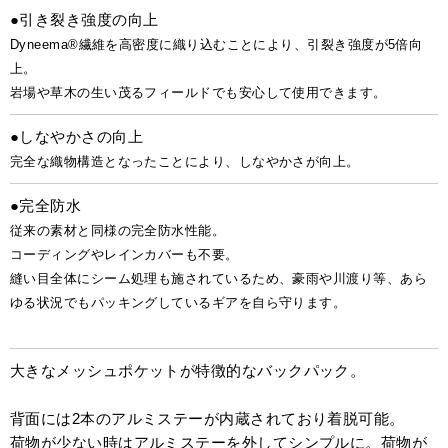
●引き裂き強度の向上
Dyneema®繊維を高密度に織り込むことにより、引裂き強度が5倍向
上。
岩場や草木の生い茂るフィールドでも安心して使用できます。
●しなやかさの向上
完全な織物構造となったことにより、しなやかさが向上。
●完全防水
従来の素材と同様の完全防水性能。
コーディングやレインカバーも不要。
縫い目全体にシーム処理も施されているため、豪雨や川渡り等、あら
ゆる状況でもパッキングしているギアを自ら守ります。
大きなメッシュポケットが特徴的なバックパック。
背面には2本のアルミステーが内蔵されており着脱可能。
荷物が少ない時はアルミステーを外してシンプルに。荷物が