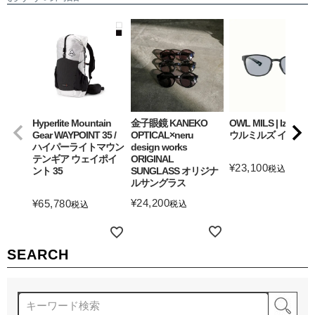
Hyperlite Mountain
金子眼鏡 KANEKO
OWL MILS | Izanagi
Gear WAYPOINT 35 /
OPTICAL×neru
ウルミルズ イザナギ
ハイパーライトマウン
design works
テンギア ウェイポイ
ORIGINAL
¥
23,100
税込
ント 35
SUNGLASS オリジナ
ルサングラス
詳細を見る
¥
24,200
¥
65,780
税込
税込
詳細を見る
詳細を見る
SEARCH
検