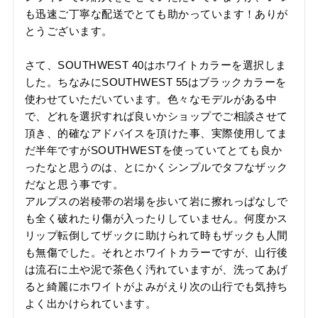
も迅速ご丁寧な配送でとても助かっています！ありが
とうございます。

さて、SOUTHWEST 40はホワイトカラーを選択しま
した。ちなみにSOUTHWEST 55はブラックカラーを
使わせていただいています。色々なモデルがある中
で、どれを選択すれば良いかショップでご相談させて
頂き、的確なアドバイスを頂けた事、実際使用してま
だ半年ですがSOUTHWESTを使っていてとても良か
ったなと思うのは、とにかくシンプルでタフなザック
だなと思う事です。

アルプスの岩稜帯の岩場を歩いて岩に擦れっぱなしで
も全く破れたり傷が入ったりしていません。何度かス
リップ転倒してザックに助けられて時もザックも人間
も無傷でした。それとホワイトカラーですが、山行後
は流石に土や泥で茶色く汚れていますが、洗ってあげ
ると綺麗にホワイトがよみがえり次の山行でも気持ち
よく出かけられています。
