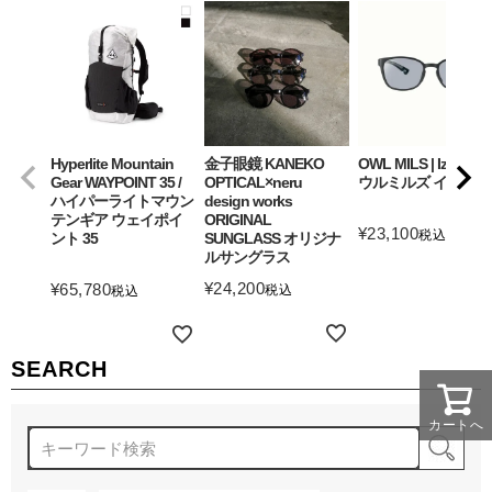
Hyperlite Mountain
金子眼鏡 KANEKO
OWL MILS | Izanagi
Gear WAYPOINT 35 /
OPTICAL×neru
ウルミルズ イザナギ
ハイパーライトマウン
design works
テンギア ウェイポイ
ORIGINAL
¥
23,100
税込
ント 35
SUNGLASS オリジナ
ルサングラス
詳細を見る
¥
24,200
¥
65,780
税込
税込
詳細を見る
詳細を見る
SEARCH
カートへ
検