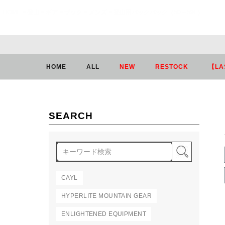
HOME
登山
ギア
ザック
メンズ
登山用バックパック（50～59L）
HOME
ALL
NEW
RESTOCK
【LA
SEARCH
検索
CAYL
HYPERLITE MOUNTAIN GEAR
ENLIGHTENED EQUIPMENT