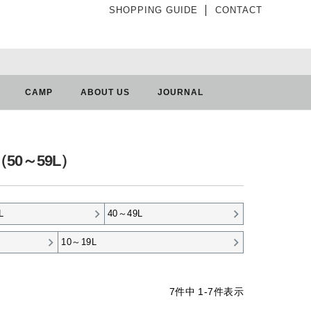
SHOPPING GUIDE
│
CONTACT
CAMP
ABOUT US
JOURNAL
0～59L）
L
40～49L
10～19L
7
件中
1
-
7
件表示