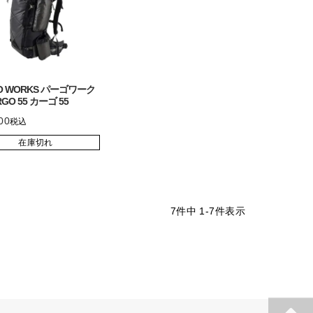
O WORKS パーゴワーク
GO 55 カーゴ 55
00
税込
在庫切れ
7
件中
1
-
7
件表示