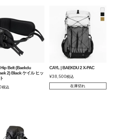
 Hip Belt (Baekdu
CAYL | BAEKDU 2 X-PAC
baek 2) Black ケイル ヒッ
¥
38,500
税込
ト
在庫切れ
0
税込