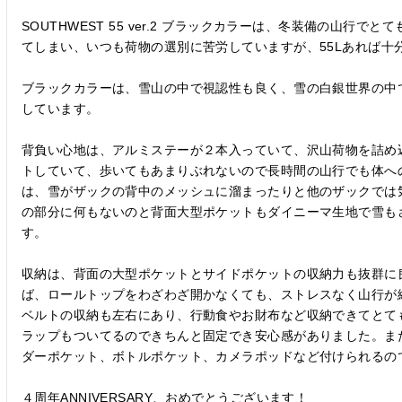
SOUTHWEST 55 ver.2 ブラックカラーは、冬装備の山行
てしまい、いつも荷物の選別に苦労していますが、55Lあれば十
ブラックカラーは、雪山の中で視認性も良く、雪の白銀世界の中
しています。

背負い心地は、アルミステーが２本入っていて、沢山荷物を詰め
トしていて、歩いてもあまりぶれないので長時間の山行でも体へ
は、雪がザックの背中のメッシュに溜まったりと他のザックでは気
の部分に何もないのと背面大型ポケットもダイニーマ生地で雪も
す。

収納は、背面の大型ポケットとサイドポケットの収納力も抜群に
ば、ロールトップをわざわざ開かなくても、ストレスなく山行が
ベルトの収納も左右にあり、行動食やお財布など収納できてとて
ラップもついてるのできちんと固定でき安心感がありました。ま
ダーポケット、ボトルポケット、カメラポッドなど付けられるので
４周年ANNIVERSARY、おめでとうございます！
