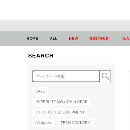
HOME
ALL
NEW
RESTOCK
【LA
SEARCH
検索
CAYL
HYPERLITE MOUNTAIN GEAR
ENLIGHTENED EQUIPMENT
Afterglow
TECH COUNTRY