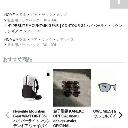
HOME
登山
ギア
ザック
メンズ
登山用バックパック（30～39L）
HYPERLITE MOUNTAIN GEAR | CONTOUR 35 ハイパーライトマウン
テンギア コンツアー35
HOME
登山
ギア
ザック
レディース
登山用バックパック（30～39L）
おすすめ商品
Hyperlite Mountain
金子眼鏡 KANEKO
OWL MILS | Izanagi
Gear WAYPOINT 35 /
OPTICAL×neru
ウルミルズ イザナギ
ハイパーライトマウン
design works
テンギア ウェイポイ
ORIGINAL