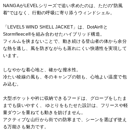
NANGAがLEVELシリーズで追い求めたのは、ただの“防風
着”ではなく、行動の呼吸に寄り添うウィンドシェル。
「LEVEL5 WIND SHELL JACKET」は、DotAir®と
Stormfleece®を組み合わせたハイブリッド構造。
フィルムを挟まないことで、動き続ける登山者の体から余分
な熱を逃し、風を防ぎながらも蒸れにくい快適性を実現して
います。
しなやかな着心地と、確かな撥水性。
冷たい稜線の風も、冬のキャンプの朝も、心地よい温度で包
み込む。
大型ポケットや衿に収納できるフードは、グローブをしたま
までも扱いやすく、 ゆとりをもたせた設計は、フリースや軽
量ダウンを重ねても動きを妨げません。
アクティブな山行から街での防寒まで、シーンを選ばず使え
る万能さも魅力です。