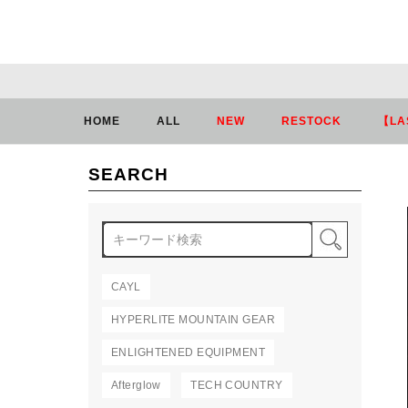
HOME
ALL
NEW
RESTOCK
【LA
SEARCH
検索
CAYL
HYPERLITE MOUNTAIN GEAR
ENLIGHTENED EQUIPMENT
Afterglow
TECH COUNTRY